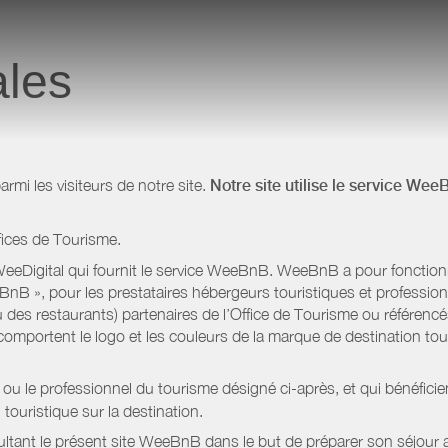
ales
i les visiteurs de notre site.
Notre site utilise le service Wee
fices de Tourisme.
eeDigital qui fournit le service WeeBnB. WeeBnB a pour fonctionnal
eeBnB », pour les prestataires hébergeurs touristiques et professi
 des restaurants) partenaires de l’Office de Tourisme ou référencés 
mportent le logo et les couleurs de la marque de destination touri
 ou le professionnel du tourisme désigné ci-après, et qui bénéfic
 touristique sur la destination.
ltant le présent site WeeBnB dans le but de préparer son séjour a