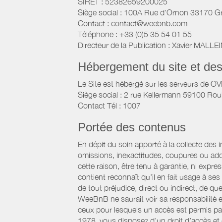
SIRET : 52382659200025
Siège social : 100A Rue d'Ornon 33170 G
Contact : contact@weebnb.com
Téléphone : +33 (0)5 35 54 01 55
Directeur de la Publication : Xavier MALLE
Hébergement du site et de
Le Site est hébergé sur les serveurs de O
Siège social : 2 rue Kellermann 59100 Rou
Contact Tél : 1007
Portée des contenus
En dépit du soin apporté à la collecte des 
omissions, inexactitudes, coupures ou add
cette raison, être tenu à garantie, ni expre
contient reconnaît qu’il en fait usage à s
de tout préjudice, direct ou indirect, de qu
WeeBnB ne saurait voir sa responsabilité 
ceux pour lesquels un accès est permis par 
1978, vous disposez d’un droit d’accès et