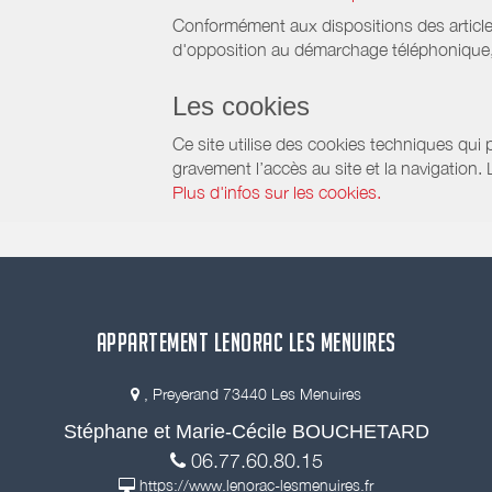
Conformément aux dispositions des article
d'opposition au démarchage téléphonique, d
Les cookies
Ce site utilise des cookies techniques qui p
gravement l’accès au site et la navigation.
Plus d'infos sur les cookies.
APPARTEMENT LENORAC LES MENUIRES
, Preyerand 73440 Les Menuires
Stéphane et Marie-Cécile BOUCHETARD
06.77.60.80.15
https://www.lenorac-lesmenuires.fr