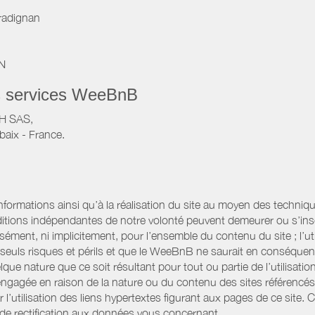
radignan
IN
s services WeeBnB
VH SAS,
baix - France.
informations ainsi qu’à la réalisation du site au moyen des techniqu
itions indépendantes de notre volonté peuvent demeurer ou s’ins
ssément, ni implicitement, pour l’ensemble du contenu du site ; l’uti
es seuls risques et périls et que le WeeBnB ne saurait en conséquen
elque nature que ce soit résultant pour tout ou partie de l’utilisat
engagée en raison de la nature ou du contenu des sites référencé
l’utilisation des liens hypertextes figurant aux pages de ce site. 
 de rectification aux données vous concernant.