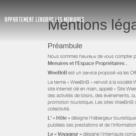
APPARTEMENT LENORAC LES MENUIRES
Mentions lég
Préambule
Nous sommes heureux de vous compter parm
Menuires
et l'Espace Propriétaires
.
WeeBnB
est un service proposé via les Of
Le terme « WeeBnB » renvoit à la société W
site internet clé en main, appelé « Site W
des activités de loisirs, des événements, ou
promotion touristique. Les sites WeeBnB co
collectivité.
L' « Hôte »
désigne l'hébergeur touristique
publiées ses prestations et de l'information
Le « Voyageur »
désigne l'internaute consu